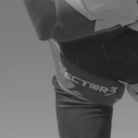
e
Apellido
a
Cargo
o
País
podemos ayudarte?