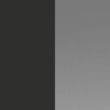
Nombr
Email*
Empres
Teléfon
¿Cómo 